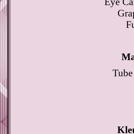
Eye Ca
Gra
F
Ma
Tube 
Kle