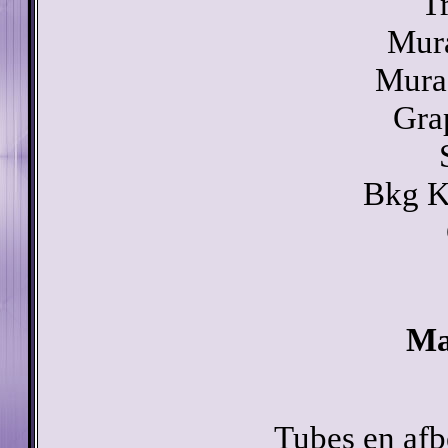
T
Mura
Mura'
Gra
Bkg K
Ma
Tubes en afb