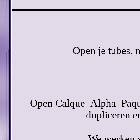
Open je tubes, 
Open Calque_Alpha_Paque
dupliceren en
We werken v