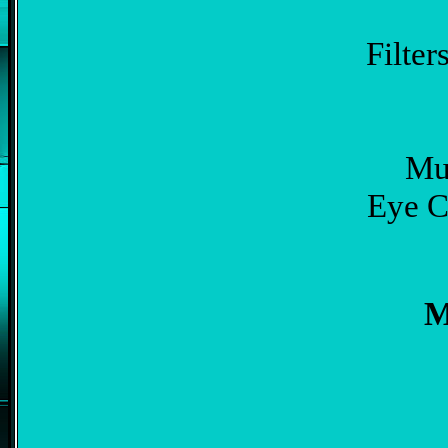
Filter
Mur
Eye C
M