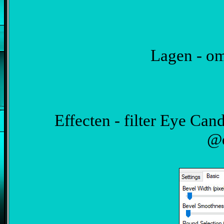
Lagen - omz
Effecten - filter Eye Can
@q