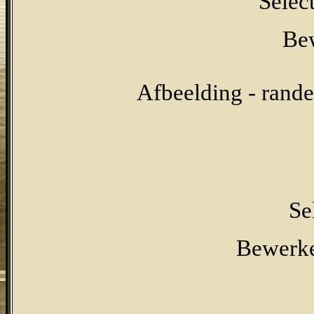
Select
Bew
Afbeelding - rand
Se
Bewerken