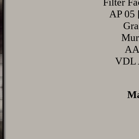
Filter F
AP 05 [
Gra
Mura
AA
VDL A
Ma