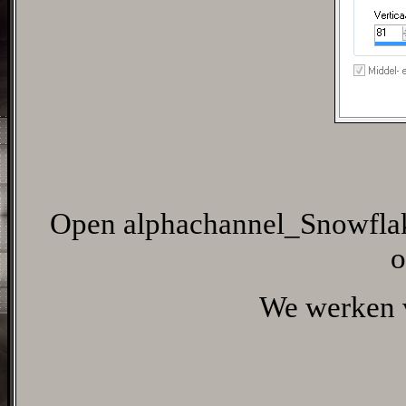
Open alphachannel_Snowflakes
o
We werken v