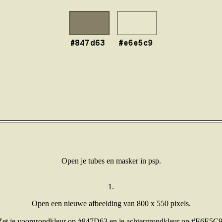
Open je tubes en masker in psp.
1.
Open een nieuwe afbeelding van 800 x 550 pixels.
Zet je voorgrondkleur op #847D63 en je achtergrondkleur op #E6E5C9