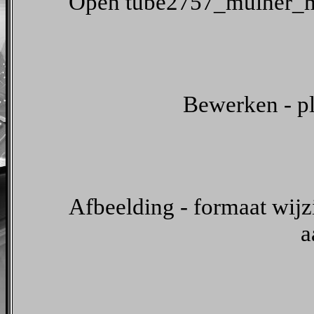
Open tube2757_mulher_ma
Bewerken - pl
Afbeelding - formaat wijzi
a