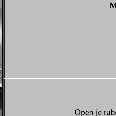
M
Open je tub